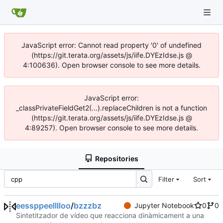
JavaScript error: Cannot read property '0' of undefined
(https://git.terata.org/assets/js/iife.DYEzIdse.js @
4:100636). Open browser console to see more details.
JavaScript error:
_classPrivateFieldGet2(...).replaceChildren is not a function
(https://git.terata.org/assets/js/iife.DYEzIdse.js @
4:89257). Open browser console to see more details.
Repositories
Filter
Sort
eessppeelllloo
/
bzzzbz
Jupyter Notebook
0
0
Sintetitzador de vídeo que reacciona dinàmicament a una