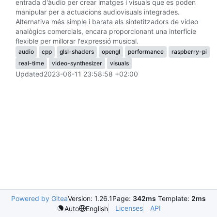
entrada d'àudio per crear imatges i visuals que es poden
manipular per a actuacions audiovisuals integrades.
Alternativa més simple i barata als sintetitzadors de vídeo
analògics comercials, encara proporcionant una interfície
flexible per millorar l'expressió musical.
audio
cpp
glsl-shaders
opengl
performance
raspberry-pi
real-time
video-synthesizer
visuals
Updated
2023-06-11 23:58:58 +02:00
Powered by Gitea
Version: 1.26.1
Page:
342ms
Template:
2ms
Licenses
API
Auto
English