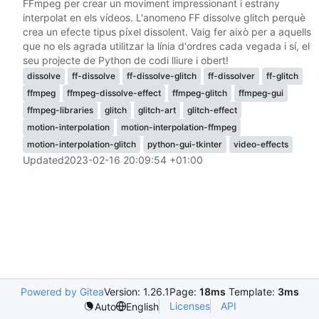
FFmpeg per crear un moviment impressionant i estrany
interpolat en els vídeos. L'anomeno FF dissolve glitch perquè
crea un efecte tipus píxel dissolent. Vaig fer això per a aquells
que no els agrada utilitzar la línia d'ordres cada vegada i sí, el
seu projecte de Python de codi lliure i obert!
dissolve
ff-dissolve
ff-dissolve-glitch
ff-dissolver
ff-glitch
ffmpeg
ffmpeg-dissolve-effect
ffmpeg-glitch
ffmpeg-gui
ffmpeg-libraries
glitch
glitch-art
glitch-effect
motion-interpolation
motion-interpolation-ffmpeg
motion-interpolation-glitch
python-gui-tkinter
video-effects
Updated
2023-02-16 20:09:54 +01:00
Powered by Gitea
Version: 1.26.1
Page:
18ms
Template:
3ms
Licenses
API
Auto
English