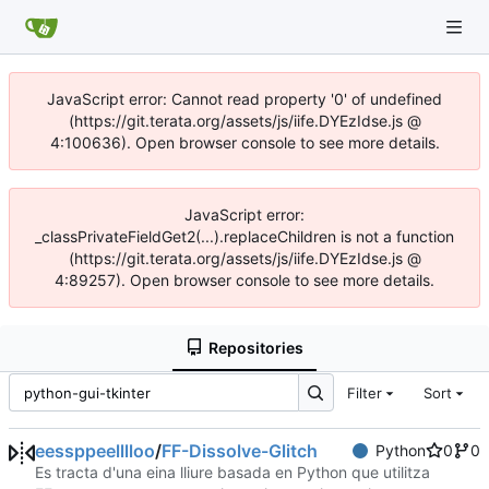
JavaScript error: Cannot read property '0' of undefined
(https://git.terata.org/assets/js/iife.DYEzIdse.js @
4:100636). Open browser console to see more details.
JavaScript error:
_classPrivateFieldGet2(...).replaceChildren is not a function
(https://git.terata.org/assets/js/iife.DYEzIdse.js @
4:89257). Open browser console to see more details.
Repositories
Filter
Sort
eessppeelllloo
/
FF-Dissolve-Glitch
Python
0
0
Es tracta d'una eina lliure basada en Python que utilitza